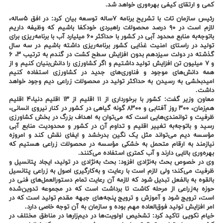
کمی و ارتقای کیفی بهره‌وری خواهد شد.
رئیس سازمان تات با تشریح برنامه ۷ساله توسعه بیان کرد: در افق ۵ساله،
لازم است در ۹۰ درصد محصولات راهبردی خودکفا باشیم که وظیفه داریم
باتوجه‌به منابع محدود آبی در کشور با حداکثر ۶۰ میلیارد آب با برنامه‌ریزی برای
تولید در راستای امنیت غذایی کشور برنامه‌ریزی داشته باشیم در سه سال
گذشته در دولت سیزدهم بدون افزایش سطح کشت در گندم به ترتیب ۳، ۶
و ۷ میلیون تن افزایش تولید داشتیم و اگر کشاورزی را دانش‌بنیان کنیم و از
همه دانش‌های موجود و فناوری‌های جدید در کشاورزی استفاده کنیم
امیدبخشی به رسیدن به حداکثر تولید در محصولات زراعی دیم وجود خواهد
داشت.
معاون وزیر گفت: کشور با برخورداری از ۱۱ اقلیم از ۱۳ اقلیم دنیا،۴ اقلیم
هم‌زمان، ۳۰۰ روز آفتابی و ۸۳۰۰ گونه گیاهی در کشور در کنار نیروی انسانی،
ظرفیت و توانمندی‌هایی است که می‌توان به اهداف بزرگ در بخش کشاورزی
رسید و باتوجه‌به تغییر اقلیم و تداوم آن در کشور و محدودیت منابع آبی
مؤسسه دیم می‌تواند مثل یک نگین بدرخشد و ایفای نقش کند و امروزه
نیازمند به ارقام متحمل به خشکی مؤسسه در محصولات زراعی هستیم که
بهره‌وری بالایی دارند و آب کمتری استفاده می‌کنند.
وی در خصوص بحث به‌نژادی افزود: بحث به‌نژادی در تولید، ایجاد پتانسیل و
ظرفیت می‌کند؛ ولی لازم است با رعایت و به‌کارگیری اصول به زراعی پتانسیل
بالقوه به بالفعل تبدیل شود که لازمه آن رعایت تمام دستورالعمل‌های فنی در
حوزه به‌زراعی از مرحله کاشت تا برداشت است که در مجموعه تدوین‌شده
است، ترویج شود و آموزش و ترویج پنجه‌های جبهه مقدم تولید است که در
امر افزایش تولید فوق‌العاده مهم بوده و سازمان به آن توجه خاصی دارد.
خیام نکویی تاکید کرد: تشخیص اولویت‌ها در دیم‌زارها در مناطق مختلف در