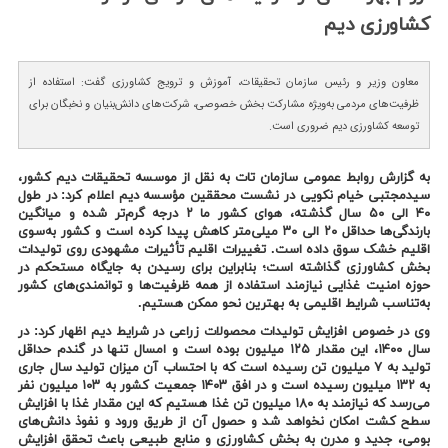
كشاورزی دیم
معاون وزیر و رئیس سازمان تحقیقات، آموزش و ترویج کشاورزی گفت: استفاده از
ظرفیت‌های مردمی به‌ویژه مشارکت بخش خصوصی، شرکت‌های دانش‌بنیان و نخبگان برای
توسعه کشاورزی دیم ضروری است.
به گزارش روابط عمومی سازمان تات به نقل از موسسه تحقیقات دیم کشور،
سیدمجتبی خیام نکویی در نشست محققین مؤسسه دیم اعلام کرد: در طول
۴۰ الی ۵۰ سال گذشته، هوای کشور ما ۲ درجه گرم‌تر شده و میانگین
بارندگی‌ها حداقل ۲۰ الی ۳۰ میلی‌متر کاهش پیدا کرده است و کشور به‌سوی
اقلیم خشک سوق داده است. تغییرات اقلیم تأثیرات مشهودی روی تولیدات
بخش کشاورزی گذاشته است؛ بنابراین برای رسیدن به جایگاه مستحکم در
حوزه امنیت غذایی نیازمند استفاده از همه ظرفیت‌ها و توانمندی‌های کشور
به‌تناسب شرایط اقلیمی به بهترین نحو ممکن هستیم.
وی در خصوص افزایش تولیدات محصولات زراعی در شرایط دیم اظهار کرد: در
سال ۱۴۰۰، این مقدار ۱۲۵ میلیون بوده است و امسال تنها در گندم حداقل
تولید به ۷ میلیون تن رسیده است که با احتساب آن میزان تولید سال جاری
به ۱۳۲ میلیون رسیده است و در افق ۱۴۰۳ جمعیت کشور به ۱۰۳ میلیون نفر
می‌رسد که نیازمند به ۱۸۰ میلیون تن غذا هستیم که این مقدار غذا با افزایش
سطح کشت امکان نخواهد شد و حصول آن از طریق ورود و نفوذ دانش‌های
بومی، جدید و مدرن به بخش کشاورزی و منابع طبیعی باعث تحقق افزایش