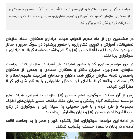
مراسم سوگواری سرور و سالار شهیدان حضرت اباعبدالله الحسین (ع)، با حضور جمع کثیری
از همکاران سازمان تحقیقات، آموزش و ترویج کشاورزی، سازمان حفظ نباتات و موسسه
تحقیقات گیاه پزشکی کشور برگزار شد.
در هشتمین روز از ماه محرم الحرام، هیات عزاداری همکاران ستاد سازمان
تحقیقات، آموزش و ترویج کشاورزی، با حضور پرشکوه در سوگ سرور و سالار
شهیدان حضرت اباعبدالله الحسین(ع) و گرامی‌داشت حماسه کربلا به عزاداری و
سوگواری پرداختند.
در این مراسم معنوی که با حضور نماینده ولی‌فقیه در سازمان تات، ریاست
سازمان، معاونین، مدیران دفاتر و همکاران ستادی و جمعی از همکاران
واحدهای تابعه سازمان برگزار شد، ذاکران و مداحان اهل‌بیت علیهم‌السلام با
ذکر مصائب واقعه کربلا، فضای این محفل عاشورایی را به نام شهدای کربلا
عطرآگین کردند.
پس از آن هیئت سوگواری امام حسین (ع) سازمان با همراهی هیات های
موسسه تحقیقات گیاه پزشکی و سازمان حفظ نباتات، مسیر خیابان‌های اطراف
مجموعه را طی کرده و با شور حسینی به سینه زنی و سوگواری در رثای
سیدالشهدا امام حسین (ع) و یاران وفادارش پرداختند.
در ادامه این مراسم؛ سوگواران، نماز باشکوه ظهر و عصر را به جماعت اقامه
کرده و در پایان با سفره حسینی پذیرایی شدند.